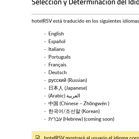
Selección y Determinación del Id
hotelRSV está traducido en los siguientes idiomas
- English
- Español
- Italiano
- Português
- Français
- Deutsch
- русский (Russian)
- 日本人 (Japanese)
- (Arabic) العربية
- 中国 (Chinese – Zhōngwén )
- 한국어/조선말 (Korean)
- עִבְרִית‎ (Hebrew) (coming soon)
hotelRSV mostrará al usuario el idioma cor