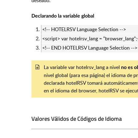
deseado.
Declarando la variable global
<!-- HOTELRSV Language Selection -->
<script> var hotelrsv_lang = "browser_lang"
<!-- END HOTELRSV Language Selection -->
La variable var hotelrsv_lang a nivel
no es o
nivel global (para esa página) el idioma de p
declarada hotelRSV tomará automáticamente 
en el idioma del browser, hotelRSV se ejecut
Valores Válidos de Códigos de Idioma