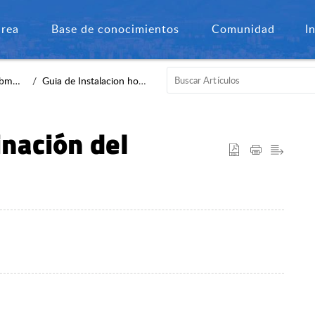
área
Base de conocimientos
Comunidad
I
ster
Guia de Instalacion hotelrsv.js
inación del