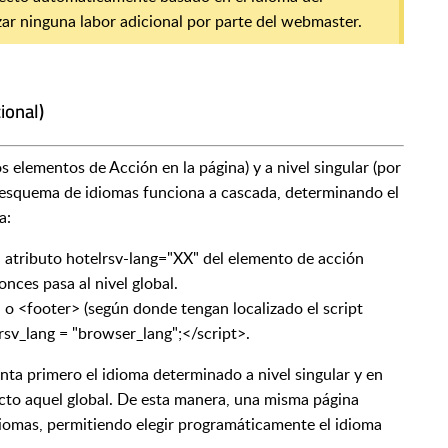
izar ninguna labor adicional por parte del webmaster.
ional)
os elementos de Acción en la página) y a nivel singular (por
 esquema de idiomas funciona a cascada, determinando el
a:
l atributo hotelrsv-lang="XX" del elemento de acción
onces pasa al nivel global.
> o <footer> (según donde tengan localizado el script
lrsv_lang = "browser_lang";</script>.
enta primero el idioma determinado a nivel singular y en
cto aquel global. De esta manera, una misma página
iomas, permitiendo elegir programáticamente el idioma