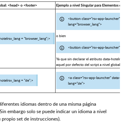
obal: <head> o <footer>
Ejemplo a nivel Singular para Elementos de Acci
<button class="rsv-app-launcher" data-hot
lang="browser_lang">
o bien
 hotelrsv_lang = "browser_lang";>
<button class="rsv-app-launcher">
Ya que sin declarar el atributo data-hotelrsv-lang
aquel por defecto del script a nivel global.
<a class="rsv-app-launcher" data-hotelrsv
 hotelrsv_lang = "de";>
lang="de">
diferentes idiomas dentro de una misma página
 Sin embargo solo se puede indicar un idioma a nivel
 propio set de instrucciones).