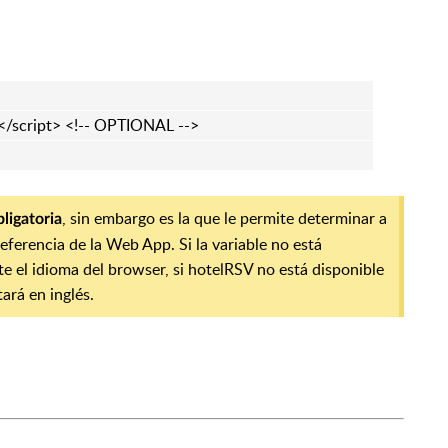
;</script> <!-- OPTIONAL -->
, sin embargo es la que le permite determinar a
bligatoria
referencia de la Web App. Si la variable no está
el idioma del browser, si hotelRSV no está disponible
ará en inglés.