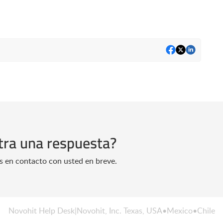
tra una respuesta?
 en contacto con usted en breve.
Novohit Help Desk
|
Novohit, Inc. Texas, USA
•
Mexico
•
Chile