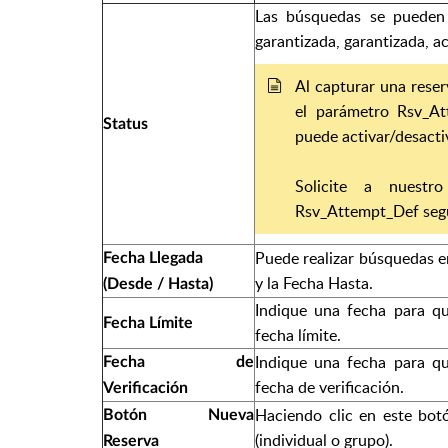
Las búsquedas se pueden r
garantizada, garantizada, ac
Al capturar una reser
el parámetro Rsv_At
Status
puede activar/desactiv
Solicite a nuestr
Rsv_Attempt_Def segú
Puede realizar búsquedas e
Fecha Llegada
y la Fecha Hasta.
(Desde / Hasta)
Indique una fecha para qu
Fecha Límite
fecha límite.
Indique una fecha para qu
Fecha de
fecha de verificación.
Verificación
Haciendo clic en este botó
Botón Nueva
(individual o grupo).
Reserva